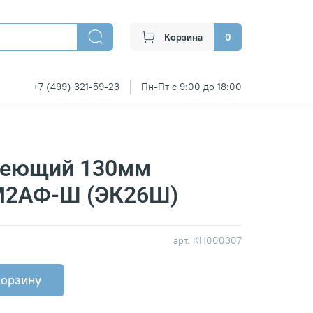
Корзина
0
+7 (499) 321-59-23
Пн-Пт с 9:00 до 18:00
веющий 130мм
М2АФ-Ш (ЭК26Ш)
арт.
КН000307
корзину