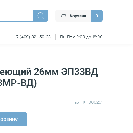
Корзина
0
+7 (499) 321-59-23
Пн-Пт с 9:00 до 18:00
веющий 26мм ЭП33ВД
3МР-ВД)
арт.
КН000251
корзину