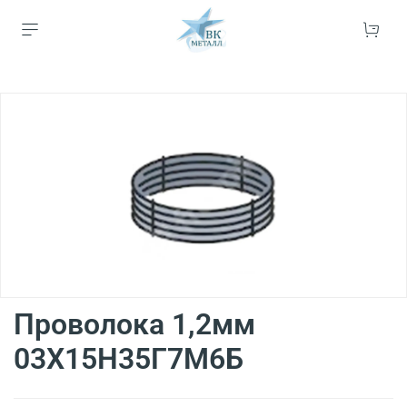
Проволока 1,2мм
03Х15Н35Г7М6Б